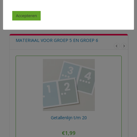
Accepteren
Bekijk alle materialen
MATERIAAL VOOR GROEP 5 EN GROEP 6
Getallenlijn t/m 20
€
1,99