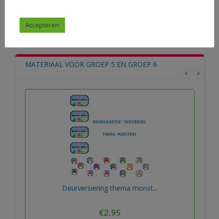
Accepteren
Bekijk alle materialen
MATERIAAL VOOR GROEP 5 EN GROEP 6
Deurversiering thema monst...
€
2,95