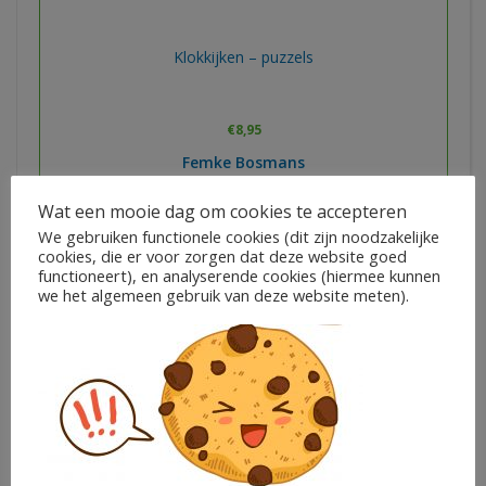
Klokkijken – puzzels
€
8,95
Femke Bosmans
Wat een mooie dag om cookies te accepteren
In winkelwagen
We gebruiken functionele cookies (dit zijn noodzakelijke
cookies, die er voor zorgen dat deze website goed
functioneert), en analyserende cookies (hiermee kunnen
we het algemeen gebruik van deze website meten).