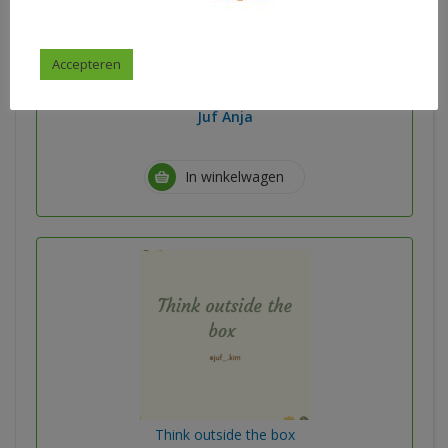
Dagritmekaarten tropical
Accepteren
€
3,95
Juf Anja
In winkelwagen
Think outside the box