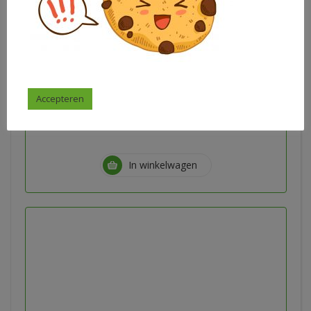
Memodrie – tafel van 4
Accepteren
€
1,50
Marian de Ridder
In winkelwagen