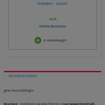
Klokkijken – puzzels
€
8,95
Femke Bosmans
In winkelwagen
BEOORDELINGEN
geen beoordelingen.
Warning
: Undefined variable $html in
/var/www/html/vdl-