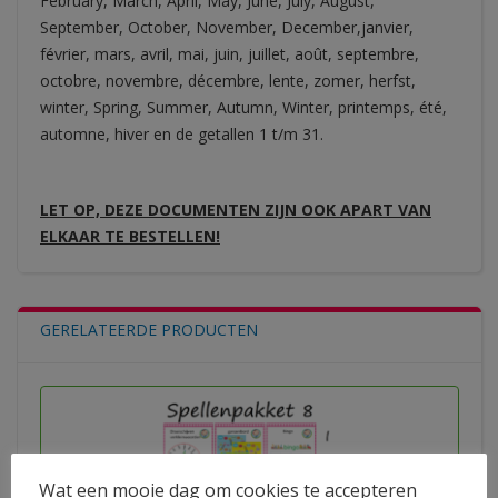
February, March, April, May, June, July, August,
September, October, November, December,janvier,
février, mars, avril, mai, juin, juillet, août, septembre,
octobre, novembre, décembre, lente, zomer, herfst,
winter, Spring, Summer, Autumn, Winter, printemps, été,
automne, hiver en de getallen 1 t/m 31.
LET OP, DEZE DOCUMENTEN ZIJN OOK APART VAN
ELKAAR TE BESTELLEN!
GERELATEERDE PRODUCTEN
Wat een mooie dag om cookies te accepteren