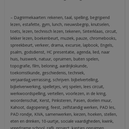
– Dagrirmekaarten: rekenen, taal, spelling, begrijpend
lezen, estafette, gym, lunch, nieuwsbegrip, knutselen,
toets, lezen, technisch lezen, tekenen, Sinterklaas, circuit,
lekker lezen, boekenbeurt, muziek, pauze, chromebooks,
spreekbeurt, verkeer, drama, excursie, lapbook, Engels,
psalm, godsdienst, HC presentatie, agenda, lied, naar
huis, huiswerk, natuur, opruimen, buiten spelen,
topografie, film, beloning, aardrijkskunde,
toekomstkunde, geschiedenis, techniek,
verjaardag,verrassing, schrijven. bijbelvertelling,
bijbelverwerking, spelletjes, vrij spelen, lees circuit,
werkwoordspelling, vertellen, voorlezen, in de kring,
woordenschat, Kerst, Pinksteren, Pasen, doelen muur,
Kahoot, dagopening, feest, zelfstandig werken, PAD les,
PAD rondje, KIVA, samenwerken, kiezen, hoeken, stellen,
eten en drinken, 10-uurtje, sociale vaardigheden, kwink,
vreedzame school, rafli, project, kastjes opruimen,