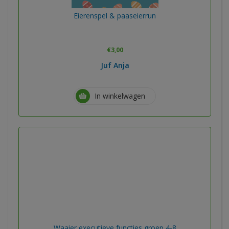
Eierenspel & paaseierrun
€
3,00
Juf Anja
In winkelwagen
Waaier executieve functies groep 4-8