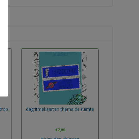
trop
dagritmekaarten thema de ruimte
€
2,00