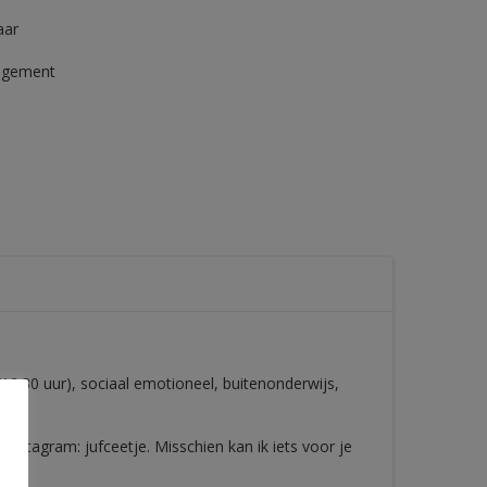
aar
agement
/12.30 uur), sociaal emotioneel, buitenonderwijs,
Instagram: jufceetje. Misschien kan ik iets voor je