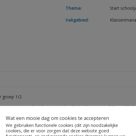
Thema:
Start schoolj
Vakgebied:
Klassenman
r groep 1/2
t principe), naar huis/bso met schooltijden (kwart voor 3/3 uur/12.15
n nog meer!
Wat een mooie dag om cookies te accepteren
n dagritmekaart die hier niet tussen staat? Neem even contact op via 
We gebruiken functionele cookies (dit zijn noodzakelijke
cookies, die er voor zorgen dat deze website goed
functioneert), en analyserende cookies (hiermee kunnen we