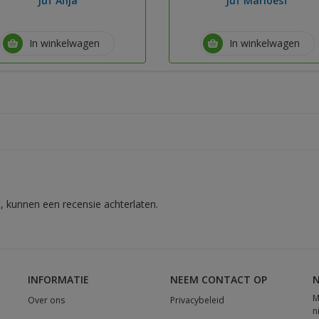
Juf Anja
Juf Marloesf
In winkelwagen
In winkelwagen
, kunnen een recensie achterlaten.
INFORMATIE
NEEM CONTACT OP
N
M
Over ons
Privacybeleid
n