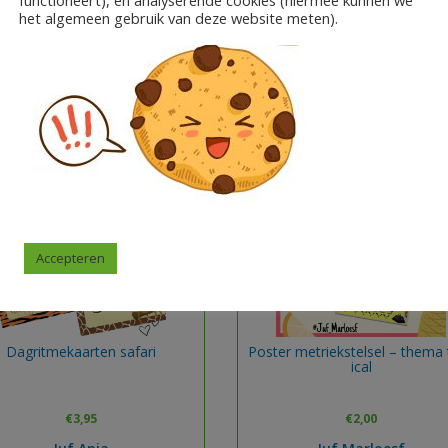
het algemeen gebruik van deze website meten).
Accepteren
Dagritmekaarten safari
Poster metriekstelsel – thema 
ical
€
3,95
€
2,00