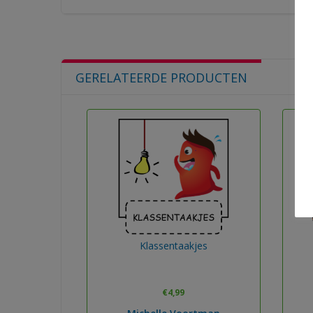
GERELATEERDE PRODUCTEN
Klassentaakjes
€
4,99