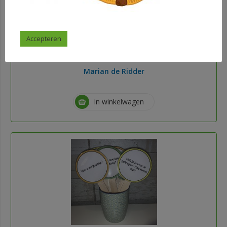
Spellenpakket klokkijken
Accepteren
€
7,95
Marian de Ridder
In winkelwagen