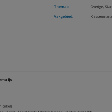
Themas:
Overige
,
Star
Vakgebied:
Klassenman
ema ijs
n cirkels