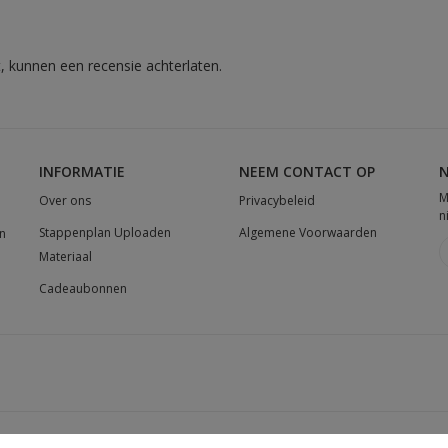
, kunnen een recensie achterlaten.
INFORMATIE
NEEM CONTACT OP
N
M
Over ons
Privacybeleid
n
Stappenplan Uploaden
Algemene Voorwaarden
n
Materiaal
Cadeaubonnen