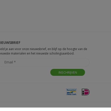
IEUWSBRIEF
eld je aan voor onze nieuwsbrief, en blijf op de hoogte van de
ieuwste materialen en het nieuwste scholingsaanbod.