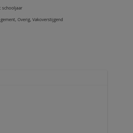
t schooljaar
agement
,
Overig
,
Vakoverstijgend