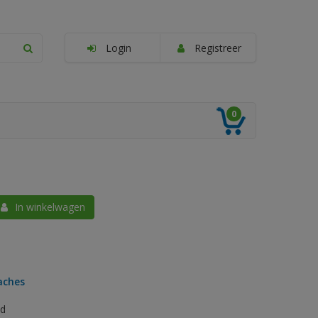
Login
Registreer
0
In winkelwagen
aches
ed