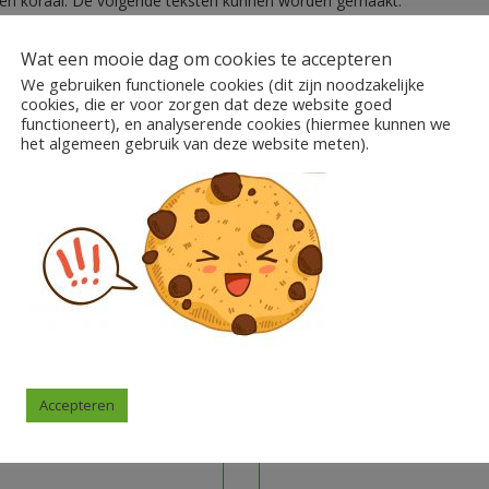
wart en koraal. De volgende teksten kunnen worden gemaakt:
Wat een mooie dag om cookies te accepteren
 …)!
We gebruiken functionele cookies (dit zijn noodzakelijke
cookies, die er voor zorgen dat deze website goed
functioneert), en analyserende cookies (hiermee kunnen we
ties maken.
het algemeen gebruik van deze website meten).
nt typen over de afbeeldingen om hetzelfde effect te krijgen als het 
en.
Mail dan naar juftessateaches@gmail.com.
Accepteren