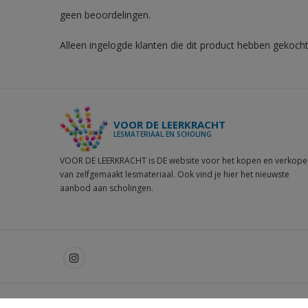
geen beoordelingen.
Alleen ingelogde klanten die dit product hebben gekocht
VOOR DE LEERKRACHT
LESMATERIAAL EN SCHOLING
VOOR DE LEERKRACHT is DE website voor het kopen en verkope
van zelfgemaakt lesmateriaal. Ook vind je hier het nieuwste
aanbod aan scholingen.