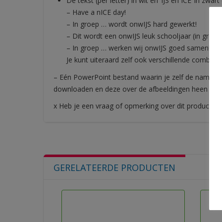
De tekst (per letter) in wit en ‘IJS en ICE’ in z
– Have a nICE day!
– In groep … wordt onwIJS hard gewerkt!
– Dit wordt een onwIJS leuk schooljaar (in groep
– In groep … werken wij onwIJS goed samen!
Je kunt uiteraard zelf ook verschillende combina
– Eén PowerPoint bestand waarin je zelf de namen ku
downloaden en deze over de afbeeldingen heen typ
x Heb je een vraag of opmerking over dit product? 
GERELATEERDE PRODUCTEN