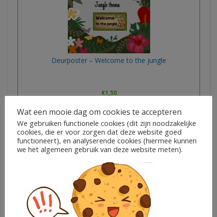
Deurposter – Welcome to the jungle
€
1,50
Juf Marloesf
Wat een mooie dag om cookies te accepteren
We gebruiken functionele cookies (dit zijn noodzakelijke
cookies, die er voor zorgen dat deze website goed
In winkelwagen
functioneert), en analyserende cookies (hiermee kunnen
we het algemeen gebruik van deze website meten).