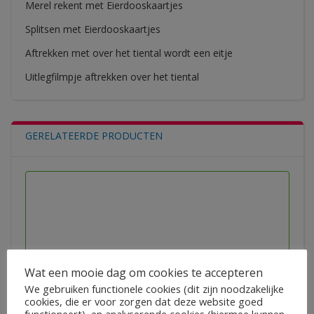
Merel rekent met Eierdooskaartjes
Splitsen met Eierdooskaartjes
Aftrekken met over het tiental wordt een eitje
Uitlegfilmpje aftrekken over het tiental
GERELATEERDE PRODUCTEN
Wat een mooie dag om cookies te accepteren
We gebruiken functionele cookies (dit zijn noodzakelijke
cookies, die er voor zorgen dat deze website goed
Bouwstenen voor het leven (Executieve functie-gespreks