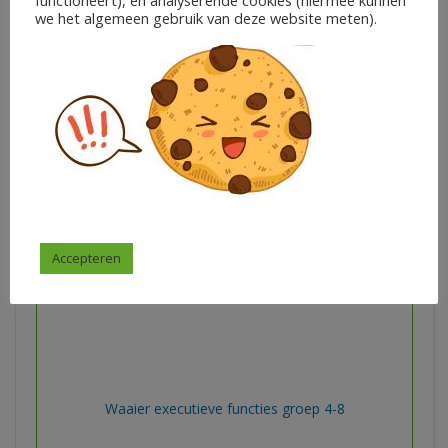
functioneert), en analyserende cookies (hiermee kunnen
kaartjes)
we het algemeen gebruik van deze website meten).
€
6,50
Ieder zijn talent
In winkelwagen
Accepteren
Waaier executieve functies groep 4-8