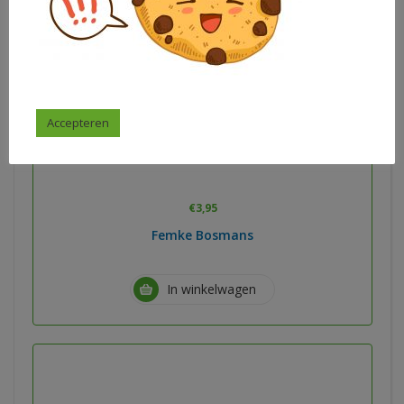
Accepteren
Rad van fortuin – boekje groep 5-6
€
3,95
Femke Bosmans
In winkelwagen