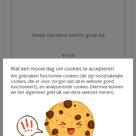
Waaier executieve functies groep 4-8
€
13,50
Ieder zijn talent
Wat een mooie dag om cookies te accepteren
We gebruiken functionele cookies (dit zijn noodzakelijke
cookies, die er voor zorgen dat deze website goed
In winkelwagen
functioneert), en analyserende cookies (hiermee kunnen
we het algemeen gebruik van deze website meten).