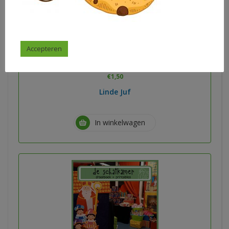
op de boerderij
Accepteren
€
1,50
Linde Juf
In winkelwagen