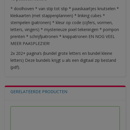
* doolhoven * van stip tot stip * paaskaartjes knutselen *
kleikaarten (met stappenplannen) * linking cubes *
stempelen (patronen) * kleur op code (cijfers, vormen,
letters, vingers) * mysterieuze pixel tekeningen * pompon
prenten * schrijfpatronen * knippatronen EN NOG VEEL
MEER PAASPLEZIER!
2x 202+ pagina’s (bundel grote letters en bundel kleine
letters) Deze bundels krijgt u als een digitaal zip bestand
(pdf).
GERELATEERDE PRODUCTEN