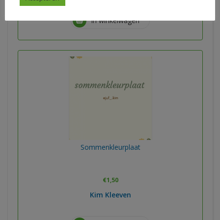
In winkelwagen
Sommenkleurplaat
€
1,50
Kim Kleeven