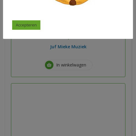
Muziek memory
Accepteren
€
3,00
Juf Mieke Muziek
In winkelwagen