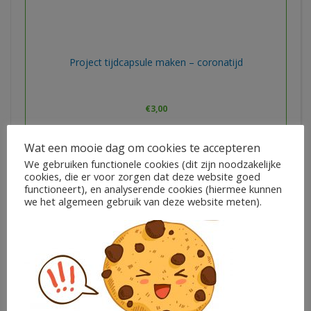
Project tijdcapsule maken – coronatijd
€
3,00
Zwaanzinnig Onderwijs
Wat een mooie dag om cookies te accepteren
We gebruiken functionele cookies (dit zijn noodzakelijke
In winkelwagen
cookies, die er voor zorgen dat deze website goed
functioneert), en analyserende cookies (hiermee kunnen
we het algemeen gebruik van deze website meten).