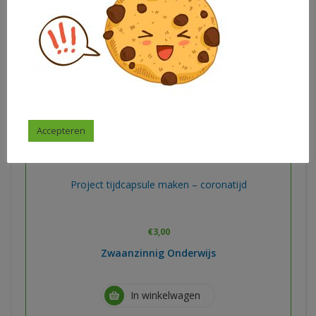
In winkelwagen
Accepteren
Project tijdcapsule maken – coronatijd
€
3,00
Zwaanzinnig Onderwijs
In winkelwagen