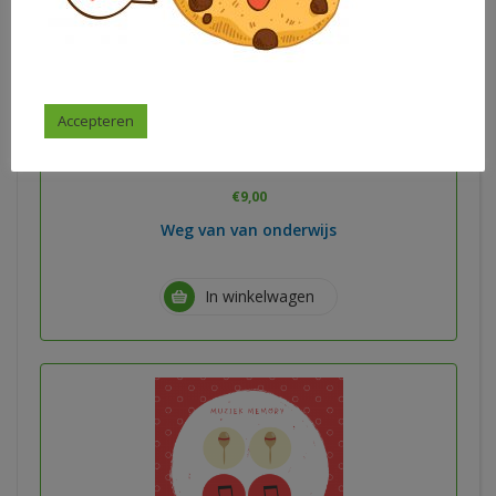
Accepteren
Veilig Leren Lezen kern 8 spellenpakket
€
9,00
Weg van van onderwijs
In winkelwagen