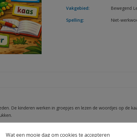
Vakgebied:
Bewegend L
Spelling:
Niet-werkwo
bieden. De kinderen werken in groepjes en lezen de woordjes op de k
ukken.
. Wie heeft er aan het einde de meeste kaartjes?
Wat een mooie dag om cookies te accepteren
 in kunt zetten voor spelling.