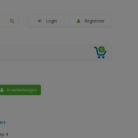
Login
Registreer
0
In winkelwagen
ars
ep 4