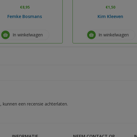
€
8,95
€
1,50
Femke Bosmans
Kim Kleeven
In winkelwagen
In winkelwagen
, kunnen een recensie achterlaten.
INFORMATIE
NEEM CONTACT OP
N