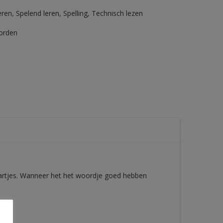
eren
,
Spelend leren
,
Spelling
,
Technisch lezen
orden
aartjes. Wanneer het het woordje goed hebben