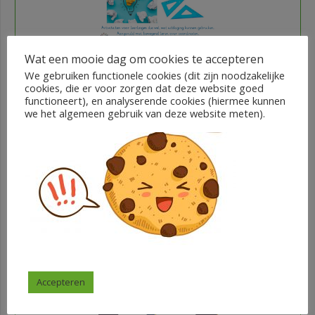
Rekenen door te kraken – deel 1
Wat een mooie dag om cookies te accepteren
We gebruiken functionele cookies (dit zijn noodzakelijke
cookies, die er voor zorgen dat deze website goed
functioneert), en analyserende cookies (hiermee kunnen
€
7,95
we het algemeen gebruik van deze website meten).
Lisette van Diggelen
In winkelwagen
Accepteren