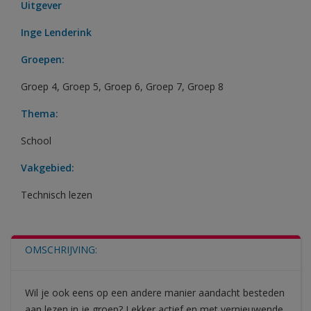
Uitgever
Inge Lenderink
Groepen:
Groep 4
,
Groep 5
,
Groep 6
,
Groep 7
,
Groep 8
Thema:
School
Vakgebied:
Technisch lezen
OMSCHRIJVING:
Wil je ook eens op een andere manier aandacht besteden
aan lezen in je groep? Lekker actief en met vernieuwende