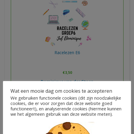
Racelezen E6
€
3,50
Dominique van der Stoep
Wat een mooie dag om cookies te accepteren
We gebruiken functionele cookies (dit zijn noodzakelijke
In winkelwagen
cookies, die er voor zorgen dat deze website goed
functioneert), en analyserende cookies (hiermee kunnen
we het algemeen gebruik van deze website meten).