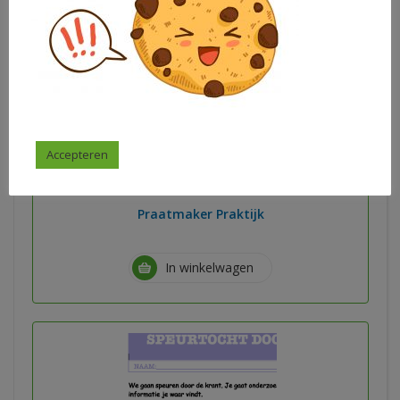
Dagrimtekaarten plantjes
Accepteren
€
2,00
Praatmaker Praktijk
In winkelwagen