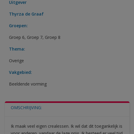
Uitgever
Thyrza de Graaf
Groepen:
Groep 6
,
Groep 7
,
Groep 8
Thema:
Overige
Vakgebied:
Beeldende vorming
OMSCHRIJVING:
Ik maak veel eigen crealessen. Ik wil dat dit toegankelijk is
voor anderen, vandaar de lage prijs. Ik besteed er veel tijd