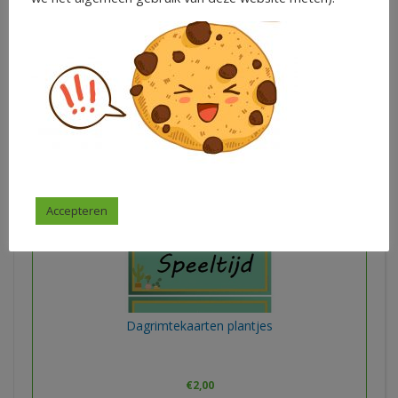
€
8,00
Celine Rooyakkers
In winkelwagen
Accepteren
Dagrimtekaarten plantjes
€
2,00