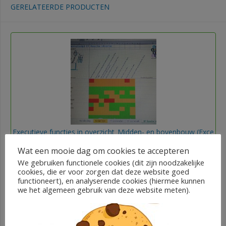
GERELATEERDE PRODUCTEN
Executieve functies in overzicht_Midden- en bovenbouw (Exce
l bestand)
Wat een mooie dag om cookies te accepteren
We gebruiken functionele cookies (dit zijn noodzakelijke
€
10,00
cookies, die er voor zorgen dat deze website goed
functioneert), en analyserende cookies (hiermee kunnen
Ieder zijn talent
we het algemeen gebruik van deze website meten).
In winkelwagen