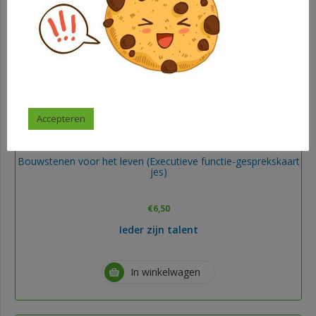
Accepteren
Bouwstenen voor het leven (Executieve functie-gesprekskaart
jes)
€
6,50
Ieder zijn talent
In winkelwagen