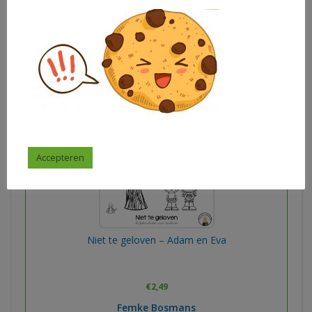
Femke Bosmans
In winkelwagen
Accepteren
Niet te geloven – Adam en Eva
€
2,49
Femke Bosmans