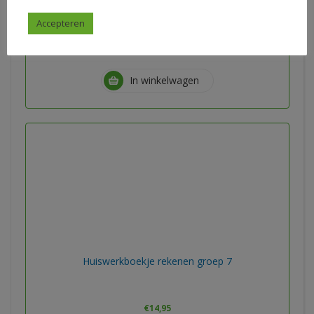
€
9,95
Accepteren
Lisette van Diggelen
In winkelwagen
Huiswerkboekje rekenen groep 7
€
14,95