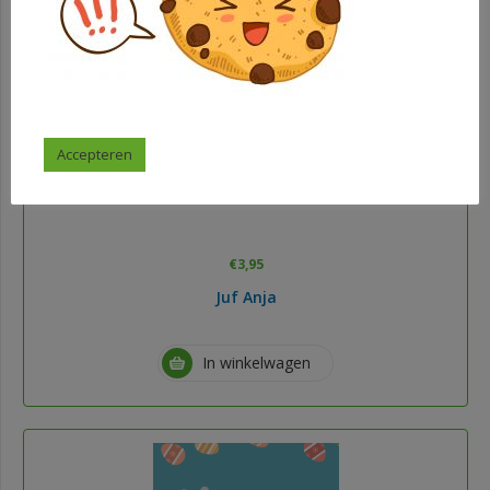
Accepteren
Dagritmekaarten tropical
€
3,95
Juf Anja
In winkelwagen