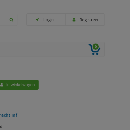
Login
Registreer
0
In winkelwagen
racht Inf
ed