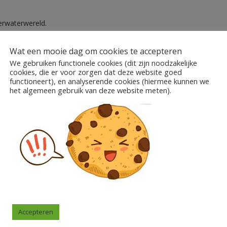
derwaterwereld.
erwaterwereld met extra ruimte om een persoonlijk/klassikaal schrijfd
Wat een mooie dag om cookies te accepteren
e kaartjes) bij deze bundel. De schrijfdoelen gaan van spelling, interp
We gebruiken functionele cookies (dit zijn noodzakelijke
cookies, die er voor zorgen dat deze website goed
functioneert), en analyserende cookies (hiermee kunnen we
re thema’s, waar de doelenkaartjes ook perfect bij zullen gebruikt 
het algemeen gebruik van deze website meten).
 het thema LEGO
.
t thema JUNGLE
.
met nog veel meer schrijfdoelen-kaartjes.
agram (@jufleen) of via mail jufleenn@gmail.com, dan hou ik je op de 
Accepteren