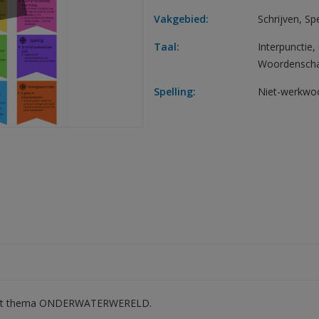
Vakgebied:
Schrijven
,
Spe
Taal:
Interpunctie
,
Woordensch
Spelling:
Niet-werkwo
 in het thema ONDERWATERWERELD.