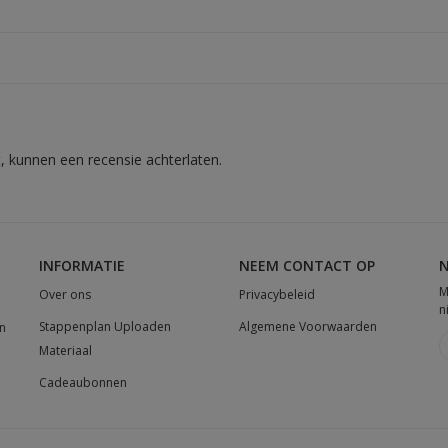
, kunnen een recensie achterlaten.
INFORMATIE
NEEM CONTACT OP
N
M
Over ons
Privacybeleid
n
Stappenplan Uploaden
Algemene Voorwaarden
n
Materiaal
Cadeaubonnen