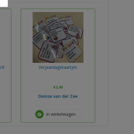
rd
Verjaardagskaartjes
€
2,49
Denise van der Zee
In winkelwagen