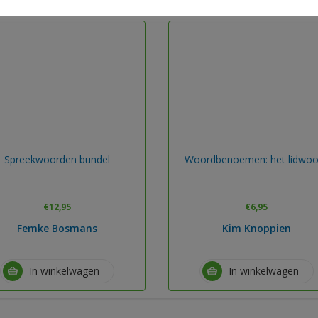
Spreekwoorden bundel
Woordbenoemen: het lidwoo
€
12,95
€
6,95
Femke Bosmans
Kim Knoppien
In winkelwagen
In winkelwagen