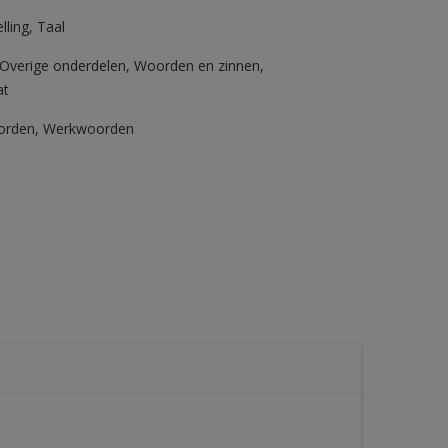
lling
,
Taal
Overige onderdelen
,
Woorden en zinnen
,
at
orden
,
Werkwoorden