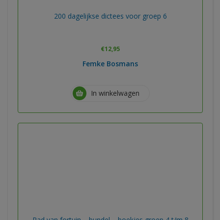
200 dagelijkse dictees voor groep 6
€
12,95
Femke Bosmans
In winkelwagen
Rad van fortuin – bundel – boekjes groep 4 t/m 8