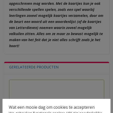
opgeschreven mag worden. Met de kaartjes kun je ook
verschillende spellen spelen, zoals een spel waarbij
leerlingen zoveel mogelijk kaartjes verzamelen, door om
de beurt een woord uit een woordenlijst (of de kaartjes
van Letterdieven) noemen waarin zoveel mogelijk
valkuilen zitten. Alles om ze maar zo bewust mogelijk te
maken van het feit dat je niet alles schrijft zoals je het
hoort!
GERELATEERDE PRODUCTEN
Wat een mooie dag om cookies te accepteren