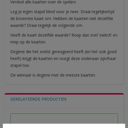
Verdeel alle kaarten over de spelers
Leg je eigen stapel blind voor je neer. Draai tegelijkertijd
de bovenste kaart om. Hebben de kaarten niet dezelfde
waarde? Draai tegelijk de volgende om.
Heeft de kaart dezelfde waarde? Roep dan snel ‘switch’ en
mep op de kaarten.
Degene die het snelst gereageerd heeft (en het ook goed
heeft) krijgt de kaarten en voegt deze onderaan zijn/haar
stapel toe.
De winnaar is degene met de meeste kaarten.
GERELATEERDE PRODUCTEN