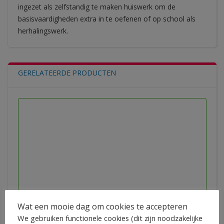
ingezet als zelfstandig te maken huiswerk om de
basisvaardigheden extra in te oefenen of op school als
herhalingswerk.
GERELATEERDE PRODUCTEN
Oefenboekje woordbenoemen en zinsontleden groep 5
Wat een mooie dag om cookies te accepteren
We gebruiken functionele cookies (dit zijn noodzakelijke