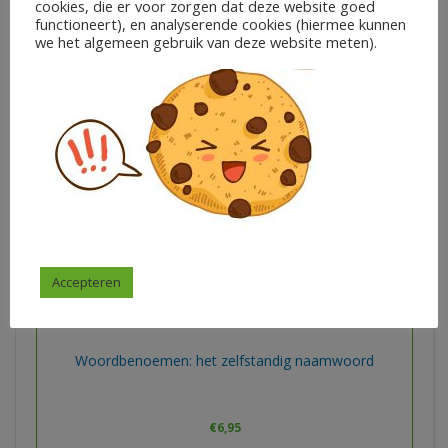
cookies, die er voor zorgen dat deze website goed
€
12,95
functioneert), en analyserende cookies (hiermee kunnen
we het algemeen gebruik van deze website meten).
Femke Bosmans
In winkelwagen
Accepteren
Woordbenoemen: het zelfstandig naamwoord
€
6,95