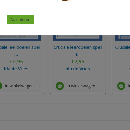
Accepteren
iale leerdoelen spell
Cruciale leerdoelen spell
Crucial
i...
i...
€
2,95
€
2,95
Ida de Vries
Ida de Vries
I
In winkelwagen
In winkelwagen