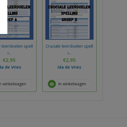
e leerdoelen spell
Cruciale leerdoelen spell
Cruciale le
i...
i...
€
2,95
€
2,95
€
da de Vries
Ida de Vries
Ida 
In winkelwagen
In winkelwagen
In w